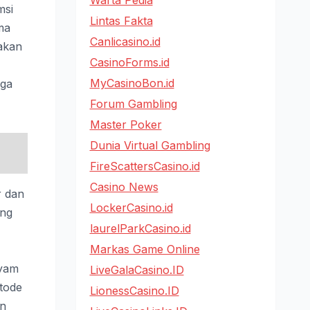
Warta Pedia
msi
Lintas Fakta
ma
Canlicasino.id
nakan
CasinoForms.id
MyCasinoBon.id
gga
Forum Gambling
Master Poker
Dunia Virtual Gambling
FireScattersCasino.id
Casino News
r dan
LockerCasino.id
ang
laurelParkCasino.id
Markas Game Online
ayam
LiveGalaCasino.ID
tode
LionessCasino.ID
an