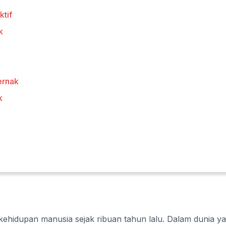
tif
k
ernak
k
i kehidupan manusia sejak ribuan tahun lalu. Dalam dunia y