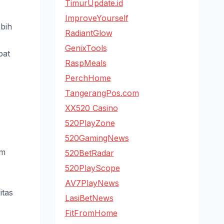
TimurUpdate.id
ImproveYourself
ebih
RadiantGlow
GenixTools
pat
RaspMeals
PerchHome
TangerangPos.com
XX520 Casino
520PlayZone
520GamingNews
am
520BetRadar
520PlayScope
AV7PlayNews
itas
LasiBetNews
FitFromHome