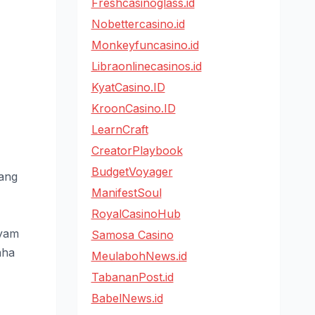
Freshcasinoglass.id
Nobettercasino.id
Monkeyfuncasino.id
Libraonlinecasinos.id
KyatCasino.ID
KroonCasino.ID
LearnCraft
CreatorPlaybook
BudgetVoyager
tang
ManifestSoul
RoyalCasinoHub
ayam
Samosa Casino
aha
MeulabohNews.id
TabananPost.id
BabelNews.id