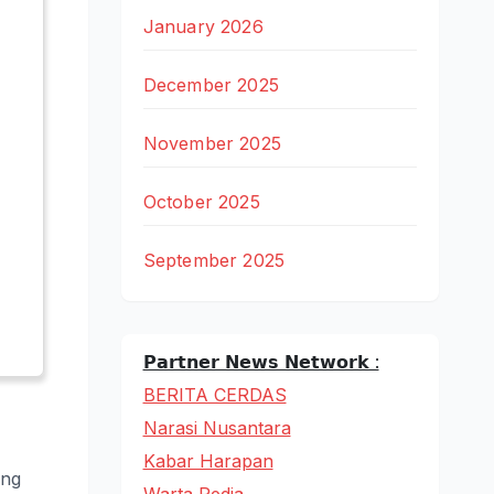
January 2026
December 2025
November 2025
October 2025
September 2025
𝗣𝗮𝗿𝘁𝗻𝗲𝗿 𝗡𝗲𝘄𝘀 𝗡𝗲𝘁𝘄𝗼𝗿𝗸 :
BERITA CERDAS
Narasi Nusantara
Kabar Harapan
ang