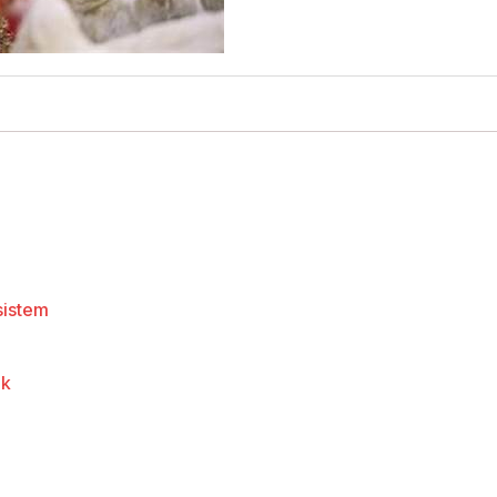
sistem
ak