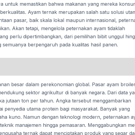
i cara untuk memastikan bahwa makanan yang mereka konsu
 berkualitas. Ayam ternak merupakan salah satu solusi uta
ntaan pasar, baik skala lokal maupun internasional, peter
kan. Akan tetapi, mengelola peternakan ayam tidaklah
g perlu dipertimbangkan, dari pemilihan bibit unggul hin
g semuanya berpengaruh pada kualitas hasil panen.
ranan besar dalam perekonomian global. Pasar ayam broile
ndukung sektor agrikultur di banyak negara. Dari data y
gka jutaan ton per tahun. Angka tersebut menggambarkan
gai penyedia utama protein bagi masyarakat. Banyak yang
aha kuno. Namun dengan teknologi modern, peternakan 
ri teknik manajemen hingga pemasaran. Menggabungkan me
pengusaha ternak dapat menciptakan produk yang segar d