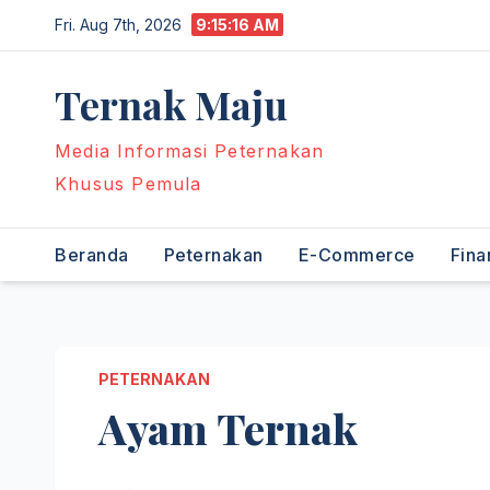
Skip
Fri. Aug 7th, 2026
9:15:17 AM
to
content
Ternak Maju
Media Informasi Peternakan
Khusus Pemula
Beranda
Peternakan
E-Commerce
Fina
PETERNAKAN
Ayam Ternak