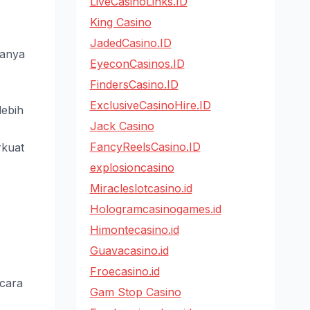
LiveCasinoLinks.ID
King Casino
JadedCasino.ID
hanya
EyeconCasinos.ID
FindersCasino.ID
ExclusiveCasinoHire.ID
lebih
Jack Casino
FancyReelsCasino.ID
rkuat
explosioncasino
Miracleslotcasino.id
Hologramcasinogames.id
Himontecasino.id
Guavacasino.id
Froecasino.id
 cara
Gam Stop Casino