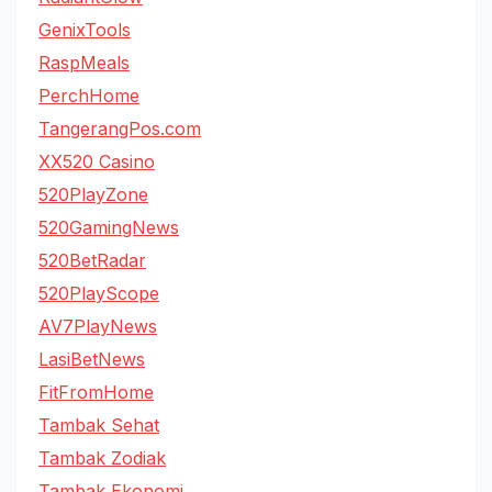
GenixTools
RaspMeals
PerchHome
TangerangPos.com
XX520 Casino
520PlayZone
520GamingNews
520BetRadar
520PlayScope
AV7PlayNews
LasiBetNews
FitFromHome
Tambak Sehat
Tambak Zodiak
Tambak Ekonomi