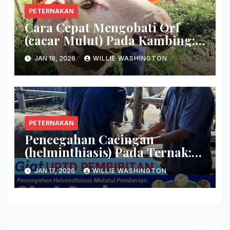
PETERNAKAN
Cara Cepat Mengobati Orf
(cacar Mulut) Pada Kambing:
Hilangkan Keropeng Busuk
JAN 18, 2026
WILLIE WASHINGTON
Secara Tuntas!
PETERNAKAN
Pencegahan Cacingan
(helminthiasis) Pada Ternak:
Basmi Induk Semang Cacing
JAN 17, 2026
WILLIE WASHINGTON
Sekarang Juga!