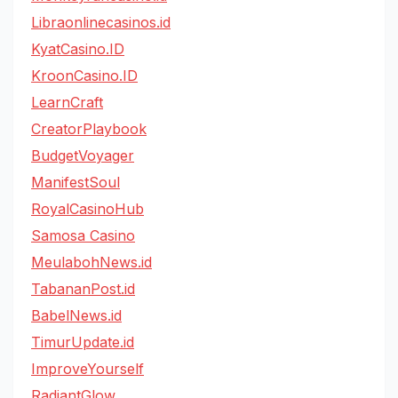
Libraonlinecasinos.id
KyatCasino.ID
KroonCasino.ID
LearnCraft
CreatorPlaybook
BudgetVoyager
ManifestSoul
RoyalCasinoHub
Samosa Casino
MeulabohNews.id
TabananPost.id
BabelNews.id
TimurUpdate.id
ImproveYourself
RadiantGlow