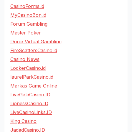
CasinoForms.id
MyCasinoBon.id
Forum Gambling
Master Poker
Dunia Virtual Gambling
FireScattersCasino.id
Casino News
LockerCasino.id
laurelParkCasino.id
Markas Game Online
LiveGalaCasino.ID
LionessCasino.ID
LiveCasinoLinks.ID
King Casino
JadedCasino.ID