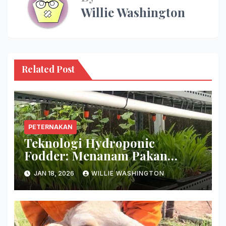
Willie Washington
Related Post
PETERNAKAN
Teknologi Hydroponic
Fodder: Menanam Pakan
Hijauan Di Lahan Sempit
JAN 18, 2026
WILLIE WASHINGTON
Hanya Dalam 7 Hari!