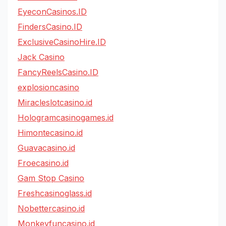
EyeconCasinos.ID
FindersCasino.ID
ExclusiveCasinoHire.ID
Jack Casino
FancyReelsCasino.ID
explosioncasino
Miracleslotcasino.id
Hologramcasinogames.id
Himontecasino.id
Guavacasino.id
Froecasino.id
Gam Stop Casino
Freshcasinoglass.id
Nobettercasino.id
Monkeyfuncasino.id