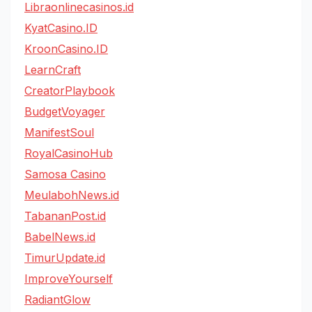
Libraonlinecasinos.id
KyatCasino.ID
KroonCasino.ID
LearnCraft
CreatorPlaybook
BudgetVoyager
ManifestSoul
RoyalCasinoHub
Samosa Casino
MeulabohNews.id
TabananPost.id
BabelNews.id
TimurUpdate.id
ImproveYourself
RadiantGlow