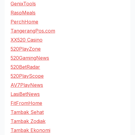
GenixTools
RaspMeals
PerchHome
TangerangPos.com
XX520 Casino
520PlayZone
520GamingNews
520BetRadar
520PlayScope
AV7PlayNews
LasiBetNews
FitFromHome
Tambak Sehat
Tambak Zodiak
Tambak Ekonomi