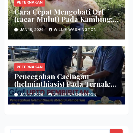
PETERNAKAN
Cara Cepat Mengobati Orf
(cacar Mulut) Pada Kambing:
Hilangkan Keropeng Busuk
JAN 18, 2026
WILLIE WASHINGTON
Secara Tuntas!
PETERNAKAN
Pencegahan Cacingan
(helminthiasis) Pada Ternak:
Basmi Induk Semang Cacing
JAN 17, 2026
WILLIE WASHINGTON
Sekarang Juga!