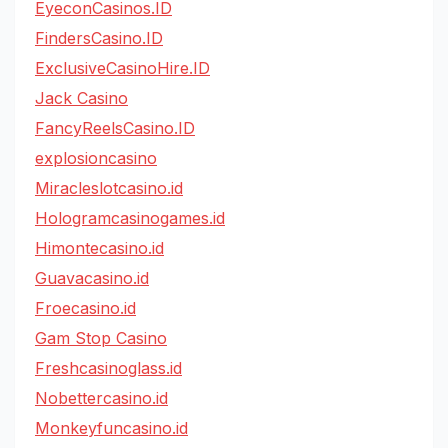
EyeconCasinos.ID
FindersCasino.ID
ExclusiveCasinoHire.ID
Jack Casino
FancyReelsCasino.ID
explosioncasino
Miracleslotcasino.id
Hologramcasinogames.id
Himontecasino.id
Guavacasino.id
Froecasino.id
Gam Stop Casino
Freshcasinoglass.id
Nobettercasino.id
Monkeyfuncasino.id