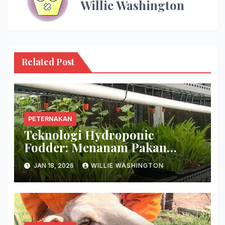
Willie Washington
Related Post
PETERNAKAN
Teknologi Hydroponic
Fodder: Menanam Pakan
Hijauan Di Lahan Sempit
JAN 18, 2026
WILLIE WASHINGTON
Hanya Dalam 7 Hari!