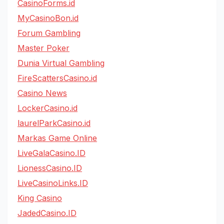
CasinoForms.id
MyCasinoBon.id
Forum Gambling
Master Poker
Dunia Virtual Gambling
FireScattersCasino.id
Casino News
LockerCasino.id
laurelParkCasino.id
Markas Game Online
LiveGalaCasino.ID
LionessCasino.ID
LiveCasinoLinks.ID
King Casino
JadedCasino.ID