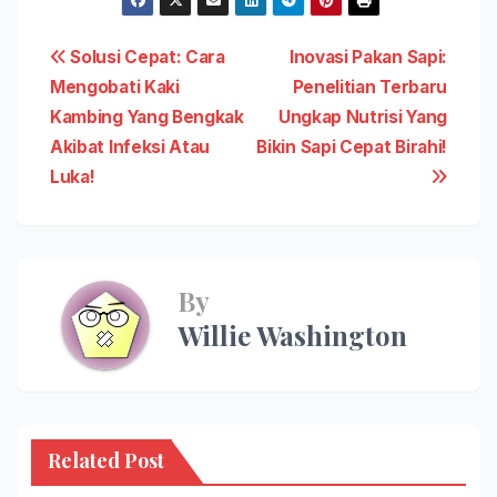
Post
Solusi Cepat: Cara
Inovasi Pakan Sapi:
Mengobati Kaki
Penelitian Terbaru
navigation
Kambing Yang Bengkak
Ungkap Nutrisi Yang
Akibat Infeksi Atau
Bikin Sapi Cepat Birahi!
Luka!
By
Willie Washington
Related Post