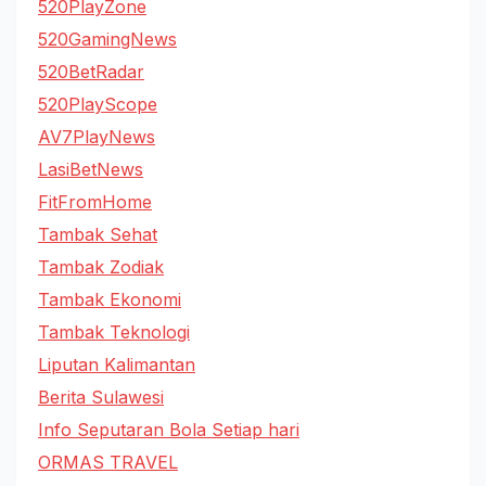
520PlayZone
520GamingNews
520BetRadar
520PlayScope
AV7PlayNews
LasiBetNews
FitFromHome
Tambak Sehat
Tambak Zodiak
Tambak Ekonomi
Tambak Teknologi
Liputan Kalimantan
Berita Sulawesi
Info Seputaran Bola Setiap hari
ORMAS TRAVEL