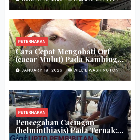
Hanya Dalam 7 Hari!
PETERNAKAN
Cara Cepat Mengobati Orf
(cacar Mulut) Pada Kambing:
Hilangkan Keropeng Busuk
JANUARY 18, 2026
WILLIE WASHINGTON
Secara Tuntas!
PETERNAKAN
Pencegahan Cacingan
(helminthiasis) Pada Ternak:
Basmi Induk Semang Cacing