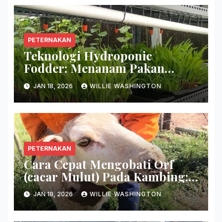
PETERNAKAN
Teknologi Hydroponic
Fodder: Menanam Pakan
Hijauan Di Lahan Sempit
JAN 18, 2026
WILLIE WASHINGTON
Hanya Dalam 7 Hari!
PETERNAKAN
Cara Cepat Mengobati Orf
(cacar Mulut) Pada Kambing:
Hilangkan Keropeng Busuk
JAN 18, 2026
WILLIE WASHINGTON
Secara Tuntas!