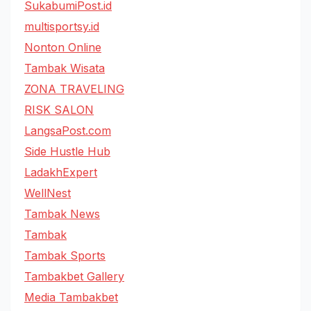
SukabumiPost.id
multisportsy.id
Nonton Online
Tambak Wisata
ZONA TRAVELING
RISK SALON
LangsaPost.com
Side Hustle Hub
LadakhExpert
WellNest
Tambak News
Tambak
Tambak Sports
Tambakbet Gallery
Media Tambakbet