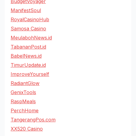
BudgetVoyager
ManifestSoul
RoyalCasinoHub
Samosa Casino
MeulabohNews.id
TabananPost.id
BabelNews.id
TimurUpdate.id
ImproveYourself
RadiantGlow
GenixTools
RaspMeals
PerchHome
TangerangPos.com
XX520 Casino