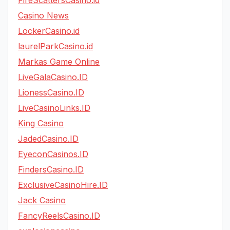
FireScattersCasino.id
Casino News
LockerCasino.id
laurelParkCasino.id
Markas Game Online
LiveGalaCasino.ID
LionessCasino.ID
LiveCasinoLinks.ID
King Casino
JadedCasino.ID
EyeconCasinos.ID
FindersCasino.ID
ExclusiveCasinoHire.ID
Jack Casino
FancyReelsCasino.ID