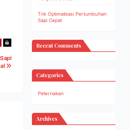
Trik Optimalisasi Pertumbuhan
Sapi Cepat
Recent Comments
Sapi
al
Categories
Peternakan
Archives