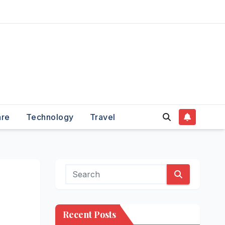
are
Technology
Travel
Recent Posts