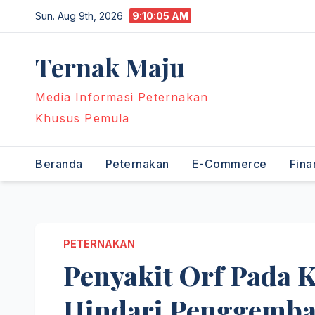
Skip
Sun. Aug 9th, 2026
9:10:06 AM
to
content
Ternak Maju
Media Informasi Peternakan
Khusus Pemula
Beranda
Peternakan
E-Commerce
Fina
PETERNAKAN
Penyakit Orf Pada
Hindari Penggembal