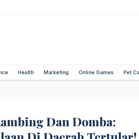
nce
Health
Marketing
Online Games
Pet C
 Kambing Dan Domba:
aan Di Daerah Tertular!