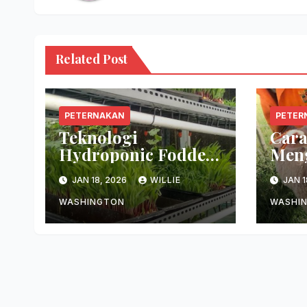
Related Post
PETERNAKAN
PETER
Teknologi
Cara
Hydroponic Fodder:
Meng
Menanam Pakan
(cac
JAN 18, 2026
WILLIE
JAN 1
Hijauan Di Lahan
Kam
Sempit Hanya
Hila
WASHINGTON
WASHI
Dalam 7 Hari!
Kero
Seca