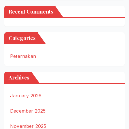
Recent Comments
Categories
Peternakan
Archives
January 2026
December 2025
November 2025