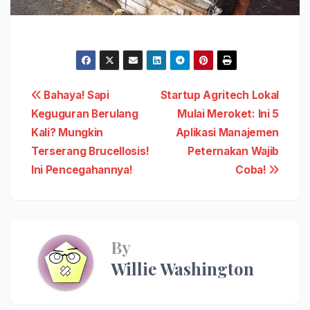
Post
Bahaya! Sapi
Startup Agritech Lokal
Keguguran Berulang
Mulai Meroket: Ini 5
navigation
Kali? Mungkin
Aplikasi Manajemen
Terserang Brucellosis!
Peternakan Wajib
Ini Pencegahannya!
Coba!
By
Willie Washington