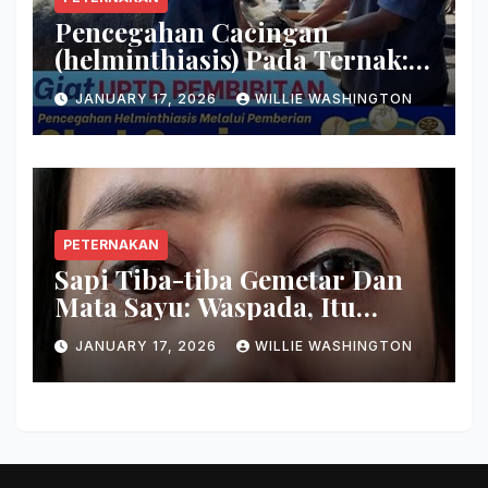
Pencegahan Cacingan
(helminthiasis) Pada Ternak:
Basmi Induk Semang Cacing
JANUARY 17, 2026
WILLIE WASHINGTON
Sekarang Juga!
PETERNAKAN
Sapi Tiba-tiba Gemetar Dan
Mata Sayu: Waspada, Itu
Gejala Penyakit Serius!
JANUARY 17, 2026
WILLIE WASHINGTON