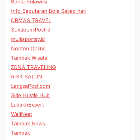
Berita Sulawesi
Info Seputaran Bola Setiap hari
ORMAS TRAVEL
SukabumiPost.id
multisportsy.id
Nonton Online
Tambak Wisata
ZONA TRAVELING
RISK SALON
LangsaPost.com
Side Hustle Hub
LadakhExpert
WellNest
Tambak News
Tambak