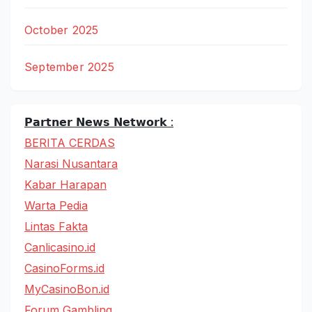
October 2025
September 2025
𝗣𝗮𝗿𝘁𝗻𝗲𝗿 𝗡𝗲𝘄𝘀 𝗡𝗲𝘁𝘄𝗼𝗿𝗸 :
BERITA CERDAS
Narasi Nusantara
Kabar Harapan
Warta Pedia
Lintas Fakta
Canlicasino.id
CasinoForms.id
MyCasinoBon.id
Forum Gambling