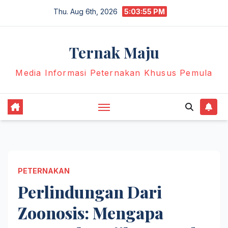
Skip
Thu. Aug 6th, 2026
5:03:56 PM
to
content
Ternak Maju
Media Informasi Peternakan Khusus Pemula
PETERNAKAN
Perlindungan Dari
Zoonosis: Mengapa