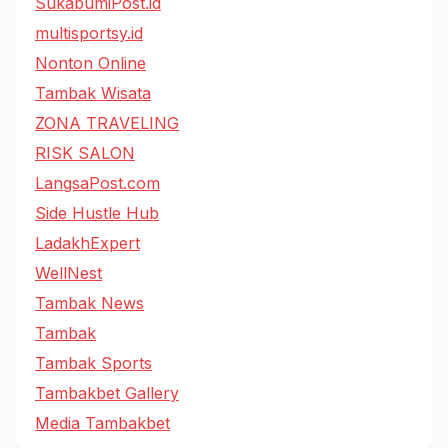
SukabumiPost.id
multisportsy.id
Nonton Online
Tambak Wisata
ZONA TRAVELING
RISK SALON
LangsaPost.com
Side Hustle Hub
LadakhExpert
WellNest
Tambak News
Tambak
Tambak Sports
Tambakbet Gallery
Media Tambakbet