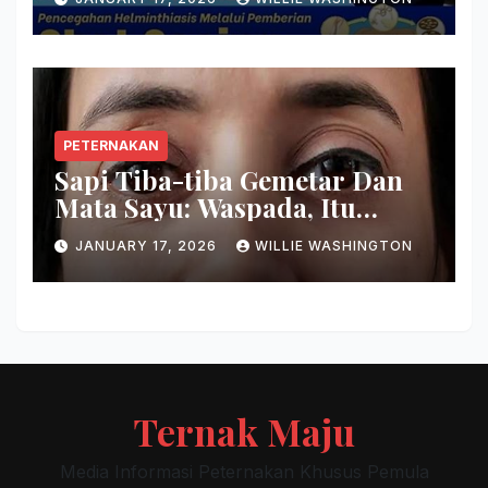
Sekarang Juga!
PETERNAKAN
Sapi Tiba-tiba Gemetar Dan
Mata Sayu: Waspada, Itu
Gejala Penyakit Serius!
JANUARY 17, 2026
WILLIE WASHINGTON
Ternak Maju
Media Informasi Peternakan Khusus Pemula