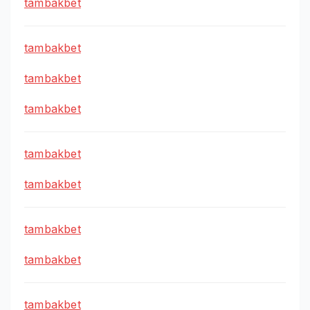
tambakbet
tambakbet
tambakbet
tambakbet
tambakbet
tambakbet
tambakbet
tambakbet
tambakbet