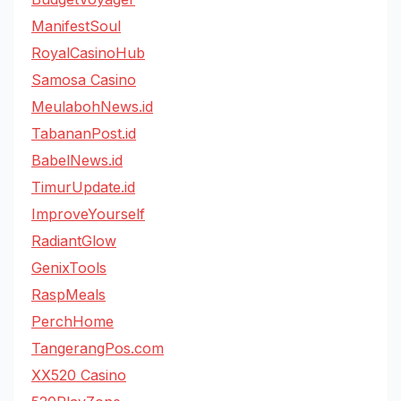
ManifestSoul
RoyalCasinoHub
Samosa Casino
MeulabohNews.id
TabananPost.id
BabelNews.id
TimurUpdate.id
ImproveYourself
RadiantGlow
GenixTools
RaspMeals
PerchHome
TangerangPos.com
XX520 Casino