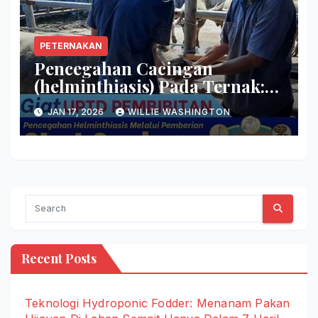
PETERNAKAN
Pencegahan Cacingan
(helminthiasis) Pada Ternak:
Basmi Induk Semang Cacing
JAN 17, 2026
WILLIE WASHINGTON
Sekarang Juga!
Recent Posts
Teknologi Hydroponic Fodder: Menanam Pakan