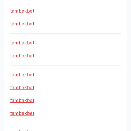
tambakbet
tambakbet
tambakbet
tambakbet
tambakbet
tambakbet
tambakbet
tambakbet