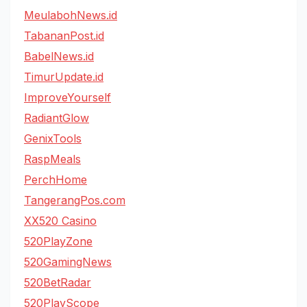
MeulabohNews.id
TabananPost.id
BabelNews.id
TimurUpdate.id
ImproveYourself
RadiantGlow
GenixTools
RaspMeals
PerchHome
TangerangPos.com
XX520 Casino
520PlayZone
520GamingNews
520BetRadar
520PlayScope