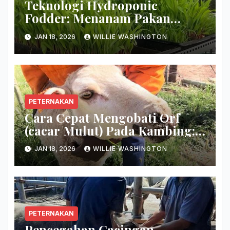
Teknologi Hydroponic
Fodder: Menanam Pakan
Hijauan Di Lahan Sempit
JAN 18, 2026
WILLIE WASHINGTON
Hanya Dalam 7 Hari!
PETERNAKAN
Cara Cepat Mengobati Orf
(cacar Mulut) Pada Kambing:
Hilangkan Keropeng Busuk
JAN 18, 2026
WILLIE WASHINGTON
Secara Tuntas!
PETERNAKAN
Pencegahan Cacingan