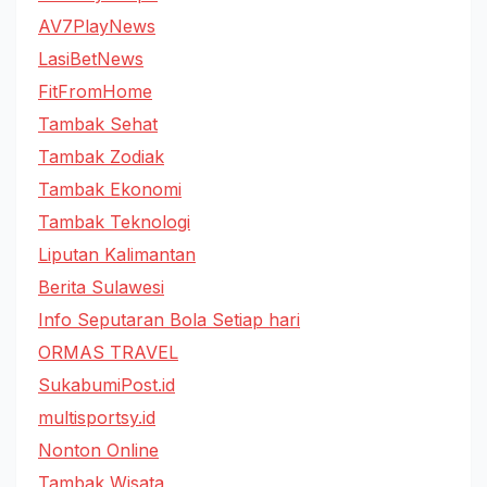
AV7PlayNews
LasiBetNews
FitFromHome
Tambak Sehat
Tambak Zodiak
Tambak Ekonomi
Tambak Teknologi
Liputan Kalimantan
Berita Sulawesi
Info Seputaran Bola Setiap hari
ORMAS TRAVEL
SukabumiPost.id
multisportsy.id
Nonton Online
Tambak Wisata