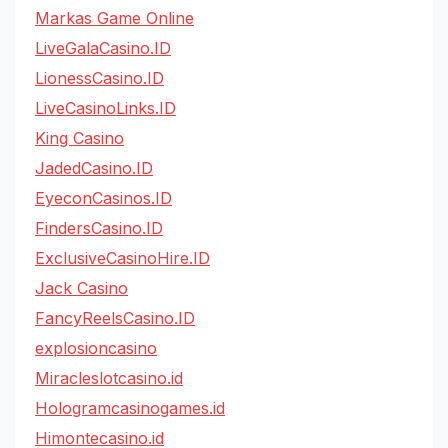
Markas Game Online
LiveGalaCasino.ID
LionessCasino.ID
LiveCasinoLinks.ID
King Casino
JadedCasino.ID
EyeconCasinos.ID
FindersCasino.ID
ExclusiveCasinoHire.ID
Jack Casino
FancyReelsCasino.ID
explosioncasino
Miracleslotcasino.id
Hologramcasinogames.id
Himontecasino.id