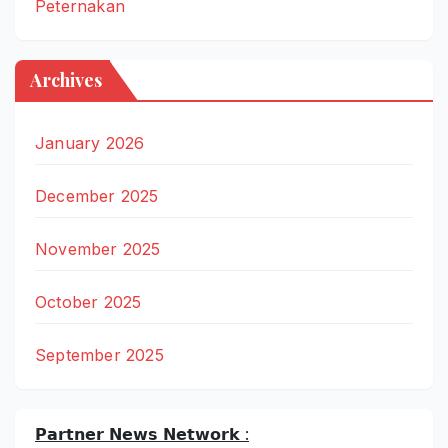
Peternakan
Archives
January 2026
December 2025
November 2025
October 2025
September 2025
𝗣𝗮𝗿𝘁𝗻𝗲𝗿 𝗡𝗲𝘄𝘀 𝗡𝗲𝘁𝘄𝗼𝗿𝗸 :