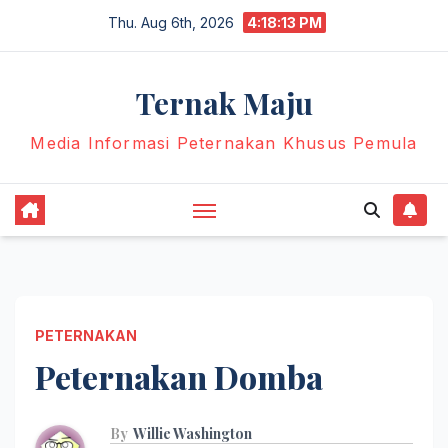
Skip
Thu. Aug 6th, 2026
4:18:15 PM
to
content
Ternak Maju
Media Informasi Peternakan Khusus Pemula
PETERNAKAN
Peternakan Domba
By
Willie Washington