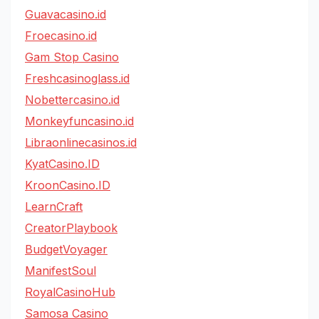
Guavacasino.id
Froecasino.id
Gam Stop Casino
Freshcasinoglass.id
Nobettercasino.id
Monkeyfuncasino.id
Libraonlinecasinos.id
KyatCasino.ID
KroonCasino.ID
LearnCraft
CreatorPlaybook
BudgetVoyager
ManifestSoul
RoyalCasinoHub
Samosa Casino