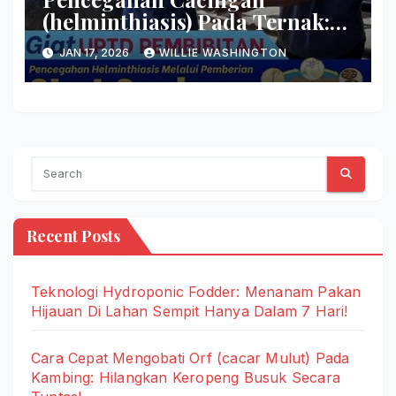
(helminthiasis) Pada Ternak:
Basmi Induk Semang Cacing
JAN 17, 2026
WILLIE WASHINGTON
Sekarang Juga!
Recent Posts
Teknologi Hydroponic Fodder: Menanam Pakan
Hijauan Di Lahan Sempit Hanya Dalam 7 Hari!
Cara Cepat Mengobati Orf (cacar Mulut) Pada
Kambing: Hilangkan Keropeng Busuk Secara