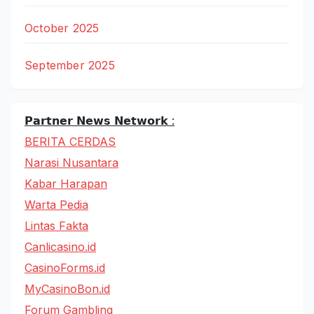
October 2025
September 2025
𝗣𝗮𝗿𝘁𝗻𝗲𝗿 𝗡𝗲𝘄𝘀 𝗡𝗲𝘁𝘄𝗼𝗿𝗸 :
BERITA CERDAS
Narasi Nusantara
Kabar Harapan
Warta Pedia
Lintas Fakta
Canlicasino.id
CasinoForms.id
MyCasinoBon.id
Forum Gambling