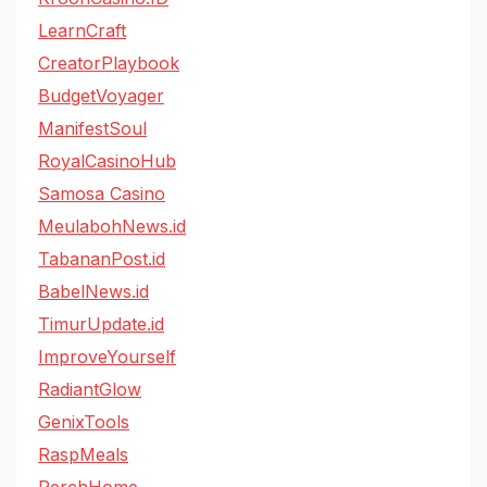
LearnCraft
CreatorPlaybook
BudgetVoyager
ManifestSoul
RoyalCasinoHub
Samosa Casino
MeulabohNews.id
TabananPost.id
BabelNews.id
TimurUpdate.id
ImproveYourself
RadiantGlow
GenixTools
RaspMeals
PerchHome