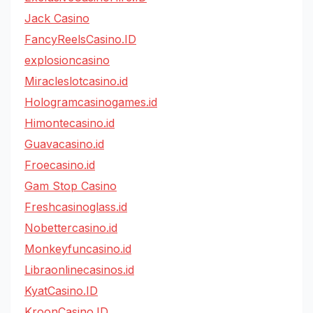
Jack Casino
FancyReelsCasino.ID
explosioncasino
Miracleslotcasino.id
Hologramcasinogames.id
Himontecasino.id
Guavacasino.id
Froecasino.id
Gam Stop Casino
Freshcasinoglass.id
Nobettercasino.id
Monkeyfuncasino.id
Libraonlinecasinos.id
KyatCasino.ID
KroonCasino.ID