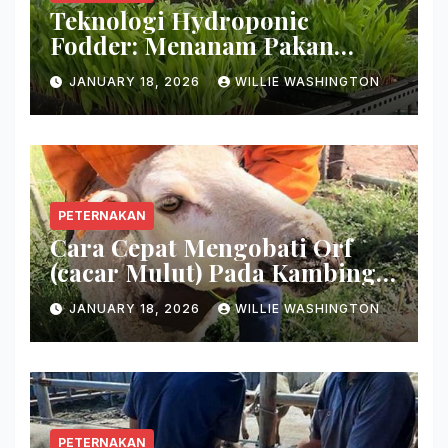
Teknologi Hydroponic
Fodder: Menanam Pakan
Hijauan Di Lahan Sempit
JANUARY 18, 2026
WILLIE WASHINGTON
Hanya Dalam 7 Hari!
PETERNAKAN
Cara Cepat Mengobati Orf
(cacar Mulut) Pada Kambing:
Hilangkan Keropeng Busuk
JANUARY 18, 2026
WILLIE WASHINGTON
Secara Tuntas!
PETERNAKAN