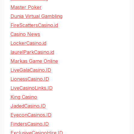
Master Poker
Dunia Virtual Gambling
FireScattersCasino.id
Casino News
LockerCasino.id
laurelParkCasino.id
Markas Game Online
LiveGalaCasino.ID
LionessCasino.ID
LiveCasinoLinks.ID
King Casino
JadedCasino.ID
EyeconCasinos.ID
FindersCasino.ID
ExclusiveCasinoHire.ID