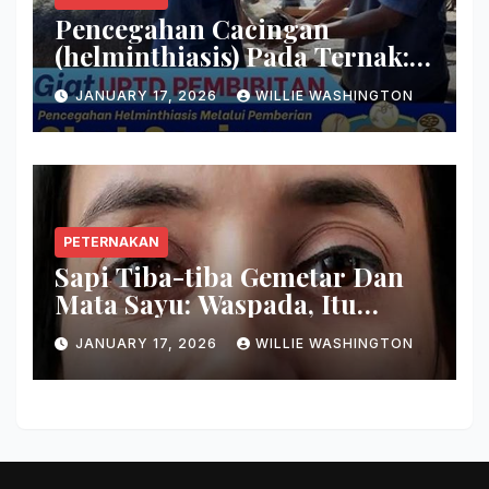
Pencegahan Cacingan
(helminthiasis) Pada Ternak:
Basmi Induk Semang Cacing
JANUARY 17, 2026
WILLIE WASHINGTON
Sekarang Juga!
PETERNAKAN
Sapi Tiba-tiba Gemetar Dan
Mata Sayu: Waspada, Itu
Gejala Penyakit Serius!
JANUARY 17, 2026
WILLIE WASHINGTON