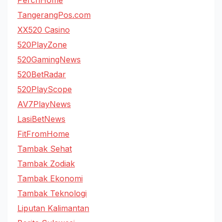
TangerangPos.com
XX520 Casino
520PlayZone
520GamingNews
520BetRadar
520PlayScope
AV7PlayNews
LasiBetNews
FitFromHome
Tambak Sehat
Tambak Zodiak
Tambak Ekonomi
Tambak Teknologi
Liputan Kalimantan