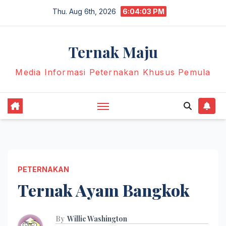
Skip
Thu. Aug 6th, 2026
6:04:04 PM
to
content
Ternak Maju
Media Informasi Peternakan Khusus Pemula
PETERNAKAN
Ternak Ayam Bangkok
By
Willie Washington