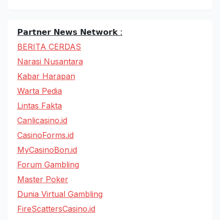
𝗣𝗮𝗿𝘁𝗻𝗲𝗿 𝗡𝗲𝘄𝘀 𝗡𝗲𝘁𝘄𝗼𝗿𝗸 :
BERITA CERDAS
Narasi Nusantara
Kabar Harapan
Warta Pedia
Lintas Fakta
Canlicasino.id
CasinoForms.id
MyCasinoBon.id
Forum Gambling
Master Poker
Dunia Virtual Gambling
FireScattersCasino.id