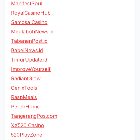
ManifestSoul
RoyalCasinoHub
Samosa Casino
MeulabohNews.id
TabananPost.id
BabelNews.id
TimurUpdate.id
ImproveYourself
RadiantGlow
GenixTools
RaspMeals
PerchHome
TangerangPos.com
XX520 Casino
520PlayZone