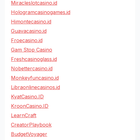
Miracleslotcasino.id
Hologramcasinogames.id
Himontecasino.id
Guavacasino.id
Froecasino.id
Gam Stop Casino
Freshcasinoglass.id
Nobettercasino.id
Monkeyfuncasino.id
Libraonlinecasinos.id
KyatCasino.ID
KroonCasino.ID
LearnCraft
CreatorPlaybook
BudgetVoyager