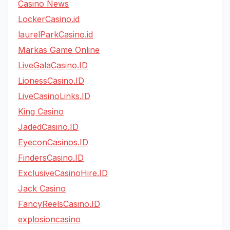
Casino News
LockerCasino.id
laurelParkCasino.id
Markas Game Online
LiveGalaCasino.ID
LionessCasino.ID
LiveCasinoLinks.ID
King Casino
JadedCasino.ID
EyeconCasinos.ID
FindersCasino.ID
ExclusiveCasinoHire.ID
Jack Casino
FancyReelsCasino.ID
explosioncasino