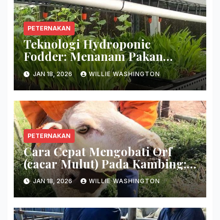
PETERNAKAN
Teknologi Hydroponic
Fodder: Menanam Pakan
Hijauan Di Lahan Sempit
JAN 18, 2026
WILLIE WASHINGTON
Hanya Dalam 7 Hari!
PETERNAKAN
Cara Cepat Mengobati Orf
(cacar Mulut) Pada Kambing:
Hilangkan Keropeng Busuk
JAN 18, 2026
WILLIE WASHINGTON
Secara Tuntas!